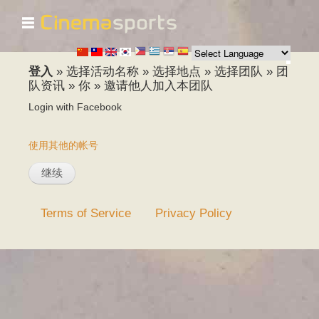
☰
跳
转
到
主
登入
»
选择活动名称
»
选择地点
»
选择团队
»
团
要
队资讯
»
你
»
邀请他人加入本团队
内
Login with Facebook
容
使用其他的帐号
Terms of Service
Privacy Policy