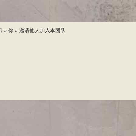
跳
转
到
主
讯
»
你
»
邀请他人加入本团队
要
内
容