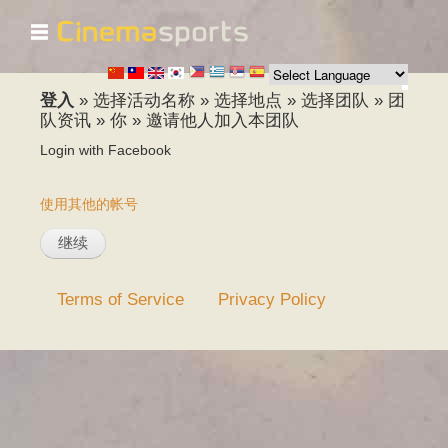
☰
跳
转
到
主
登入
»
选择活动名称
»
选择地点
»
选择团队
»
团
要
队资讯
»
你
»
邀请他人加入本团队
内
Login with Facebook
容
使用其他的帐号
Terms of Service
Privacy Policy