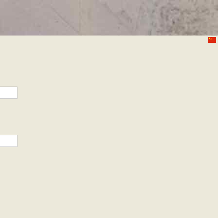
跳
转
到
主
要
内
容