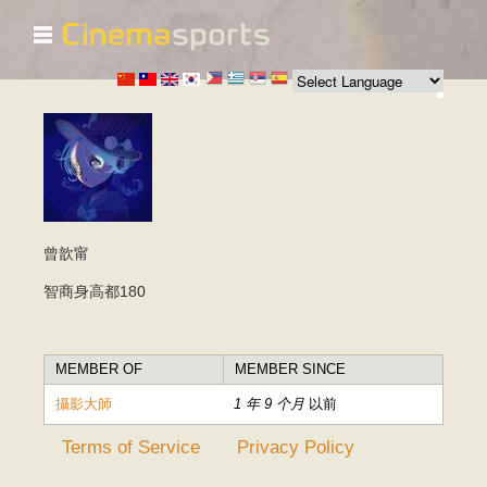
☰
跳
转
到
主
要
内
容
曾歆甯
智商身高都180
MEMBER OF
MEMBER SINCE
攝影大師
1 年 9 个月
以前
Terms of Service
Privacy Policy