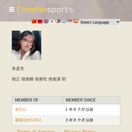
☰
跳
转
到
主
要
内
容
李柔芳
很正 很會睡 很會吃 很會講 耶
MEMBER OF
MEMBER SINCE
都可以
1 年 8 个月
以前
馨園宿舍516F4
3 年 8 个月
以前
Terms of Service
Privacy Policy