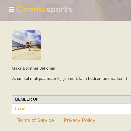
☰
Maks Borštnar Jakomin
Js sm kul mali psa mam k ji je ime Ella in hodi zmano na fax. ;)
MEMBER OF
ljubav
Terms of Service
Privacy Policy