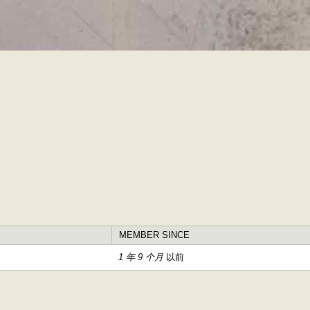
跳
转
到
主
要
内
容
MEMBER SINCE
1 年 9 个月
以前