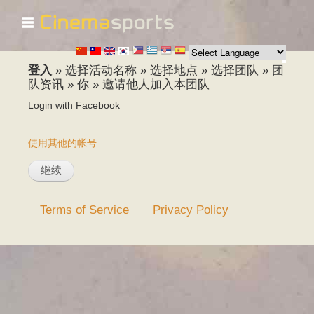
☰
跳
转
到
主
登入
»
选择活动名称
»
选择地点
»
选择团队
»
团
要
队资讯
»
你
»
邀请他人加入本团队
内
Login with Facebook
容
使用其他的帐号
Terms of Service
Privacy Policy