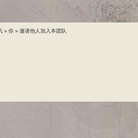
跳
转
到
主
讯
»
你
»
邀请他人加入本团队
要
内
容