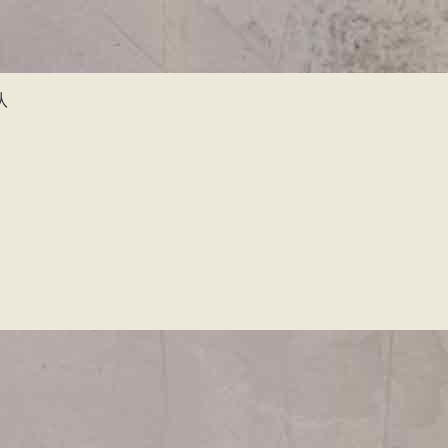
跳
转
到
主
队
要
内
容