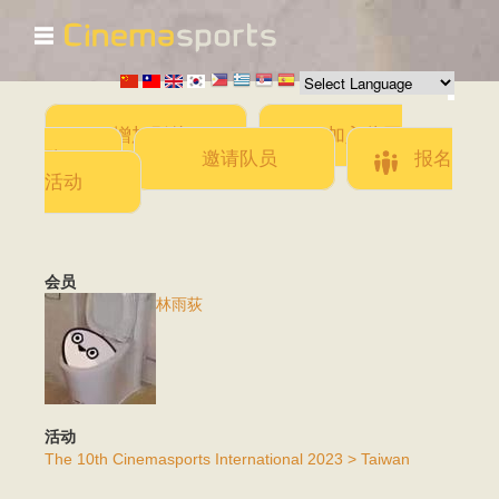
☰
跳
转
到
主
要
增加影片
加入此团
内
队
邀请队员
报名
容
活动
会员
林雨荻
活动
The 10th Cinemasports International 2023 > Taiwan