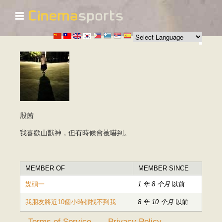
☰
跳
转
到
主
要
内
容
殷茜
我喜歡山獸神，但有時候會被嚇到。
MEMBER OF
MEMBER SINCE
媒碩一
1 年 8 个月
以前
我朋友將近10個小時都找不到我
8 年 10 个月
以前
Terms of Service
Privacy Policy