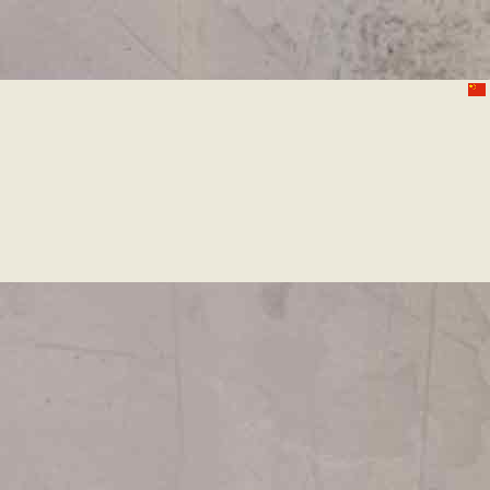
移
至
主
內
容