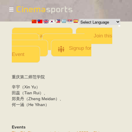
☰
Skip to
main
content
Add a Movie
Join this
Team
Invite team
members
Signup for
Event
重庆第二师范学院
辛宇（Xin Yu）
田蕊（Tian Rui）、
郑美丹（Zheng Meidan）、
何一涵（He Yihan）
Events