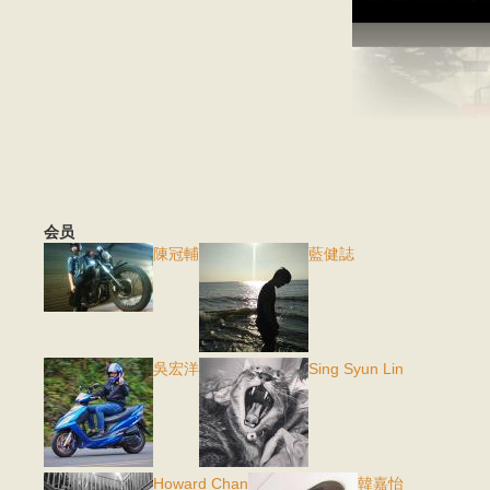
会员
陳冠輔
藍健誌
吳宏洋
Sing Syun Lin
Howard Chan
韓嘉怡