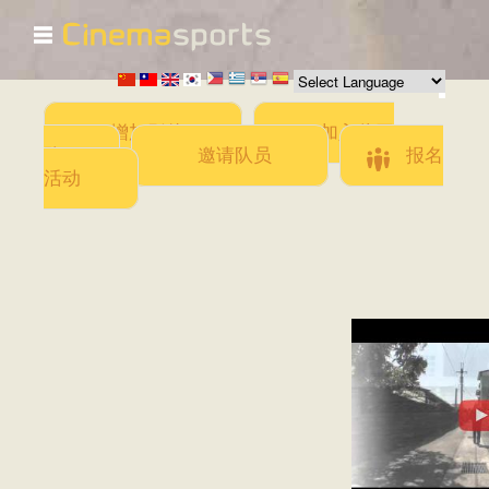
☰
跳
转
到
主
要
增加影片
加入此团
内
队
邀请队员
报名
容
活动