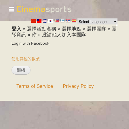
☰
移
至
主
內
登入
»
選擇活動名稱
»
選擇地點
»
選擇團隊
»
團
容
隊資訊
»
你
»
邀請他人加入本團隊
Login with Facebook
使用其他的帳號
Terms of Service
Privacy Policy