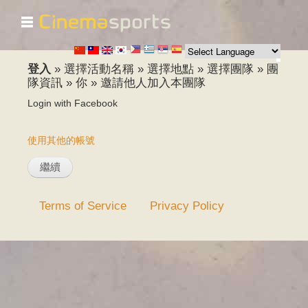
☰
移
至
主
內
登入
»
選擇活動名稱
»
選擇地點
»
選擇團隊
»
團
容
隊資訊
»
你
»
邀請他人加入本團隊
Login with Facebook
使用其他的帳號
Terms of Service
Privacy Policy