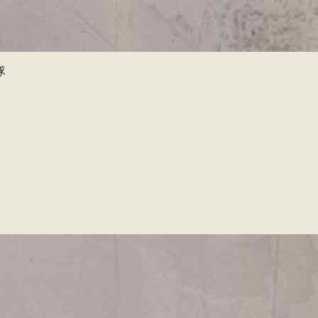
移
至
主
內
隊
容