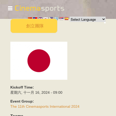
☰
移
至
主
內
創立團隊
容
Flag_of_Japan.svg_.png
Kickoff Time:
星期六, 十一月 16, 2024 - 09:00
Event Group:
The 11th Cinemasports International 2024