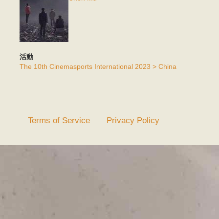
活動
The 10th Cinemasports International 2023 > China
Terms of Service
Privacy Policy