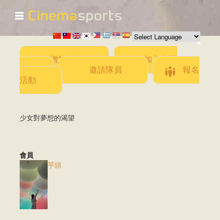
☰
移
至
主
內
容
增加影片
加入此團
隊
邀請隊員
報名
活動
少女對夢想的渴望
會員
芋頭