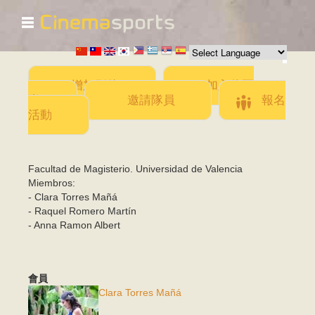
☰
移
至
主
內
容
增加影片
加入此團
隊
邀請隊員
報名
活動
Facultad de Magisterio. Universidad de Valencia
Miembros:
- Clara Torres Mañá
- Raquel Romero Martín
- Anna Ramon Albert
會員
Clara Torres Mañá