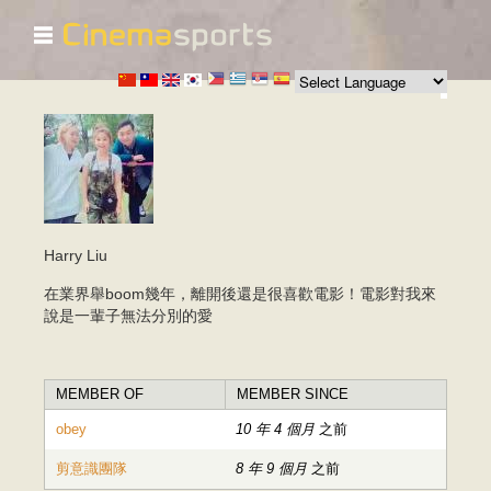
☰
移
至
主
內
容
Harry Liu
在業界舉boom幾年，離開後還是很喜歡電影！電影對我來
說是一輩子無法分別的愛
MEMBER OF
MEMBER SINCE
obey
10 年 4 個月
之前
剪意識團隊
8 年 9 個月
之前