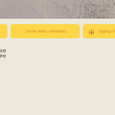
Skip to
main
content
Invite team members
Signup f
狀態
學校