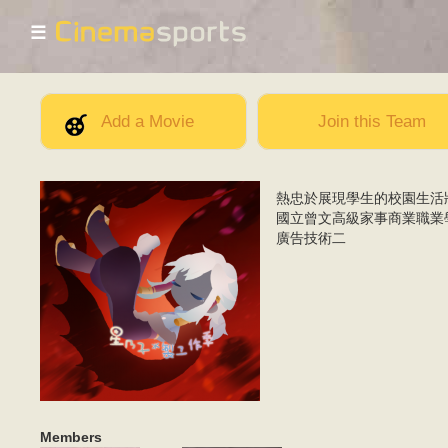
☰
Add a Movie
Join this Team
熱忠於展現學生的校園生活
IMG_3746.png
國立曾文高級家事商業職業
廣告技術二
Members