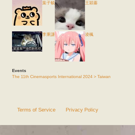
葉子毓
王穎蓁
李秉謙
凌楓
Events
The 11th Cinemasports International 2024 > Taiwan
Terms of Service
Privacy Policy