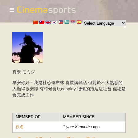
☰
Skip to
main
content
真奈 モミジ
早安你好～我是社恐哥布林 喜歡講幹話 但對於不太熟悉的
人顯得很安靜 有時候會玩cosplay 很懶的拖延症社畜 但總是
會完成工作
MEMBER OF
MEMBER SINCE
佚名
1 year 8 months
ago