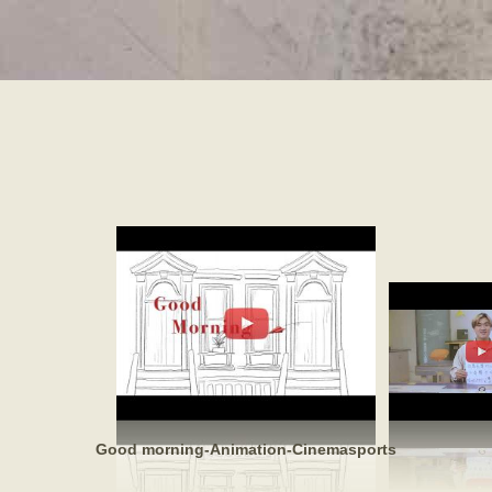
跳
转
到
主
要
内
容
Good morning-Animation-Cinemasports