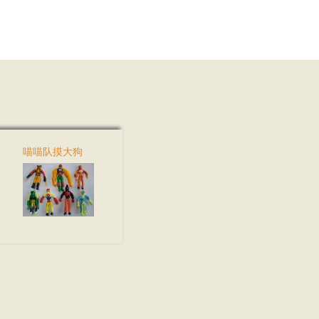
喵喵队摸大狗