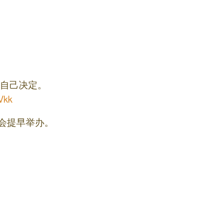
自己决定。
Vkk
制会提早举办。