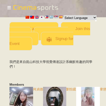
☰
Skip to
main
content
Add a Movie
Join this
Team
Invite team
members
Signup for
Event
我們是來自崑山科技大學視覺傳達設計系幽默有趣的同學
們！
Members
何貞德
劉怡庭
韋