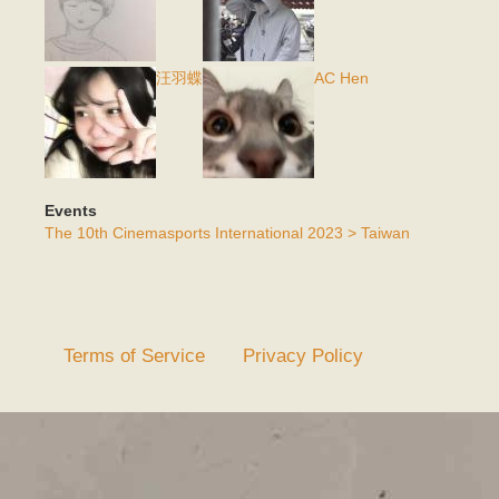
汪羽蝶
AC Hen
Events
The 10th Cinemasports International 2023 > Taiwan
Terms of Service
Privacy Policy