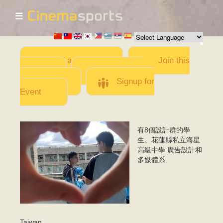
☰
Skip to
main
content
Add a Movie
Join this
Team
Invite team
members
Signup for
Event
有8個設計群的學
IMG_5926.jpeg
生。花蓮縣私立海星
高級中學 廣告設計和
多媒體系
Taiwan