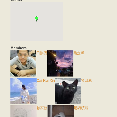
Members
田崇恩
蔡定曄
Cai Rui Xin
吳以恩
賴家煦
是碩碩啦