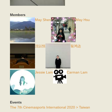
Members
May Shen
May Hsu
沈以恒
翁鸿达
Jessie Lam
Carman Lam
Events
The 7th Cinemasports International 2020 > Taiwan