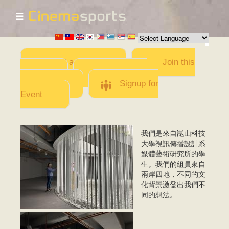
☰
Skip to
main
content
Add a Movie
Join this
Team
Invite team
members
Signup for
Event
我們是來自崑山科技
1.JPG
大學視訊傳播設計系
媒體藝術研究所的學
生。我們的組員來自
兩岸四地，不同的文
化背景激發出我們不
同的想法。
2.JPG